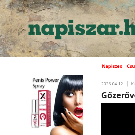
Napiszex
Csu
2026.04.12.
K
Gőzerőv