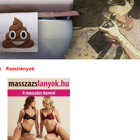
k
Rosszlányok