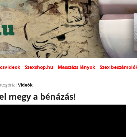
csvideok
Szexshop.hu
Masszázs lányok
Szex beszámoló
ategória:
Videók
el megy a bénázás!