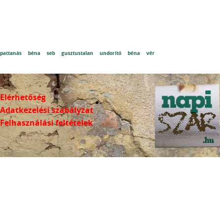
pattanás
béna
seb
gusztustalan
undorító
béna
vér
Elérhetőség
Adatkezelési szabályzat
Felhasználási feltételek