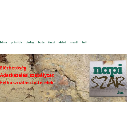
béna
primitív
dadog
buta
faszi
videó
mesél
fail
Elérhetőség
Adatkezelési szabályzat
Felhasználási feltételek