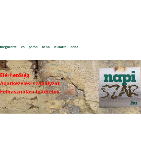
megütötte
ko
pofon
béna
leütötte
béna
Elérhetőség
Adatkezelési szabályzat
Felhasználási feltételek