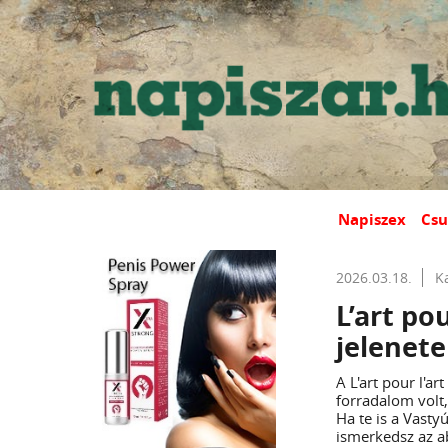
Napiszex
Csu
2026.03.18.
K
L’art pou
jelenet
A L'art pour l'a
forradalom volt,
Ha te is a Vastyú
ismerkedsz az ab