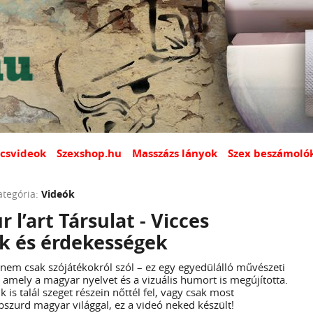
csvideok
Szexshop.hu
Masszázs lányok
Szex beszámoló
ategória:
Videók
r l’art Társulat - Vicces
ek és érdekességek
rt nem csak szójátékokról szól – ez egy egyedülálló művészeti
 amely a magyar nyelvet és a vizuális humort is megújította.
k is talál szeget részein nőttél fel, vagy csak most
szurd magyar világgal, ez a videó neked készült!