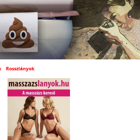
k
Rosszlányok