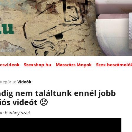
csvideok
Szexshop.hu
Masszázs lányok
Szex beszámoló
ategória:
Videók
dig nem találtunk ennél jobb
ós videót 🙂
e hitvány szar!