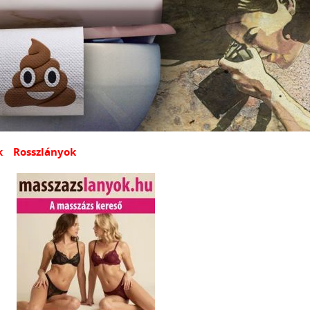
k
Rosszlányok