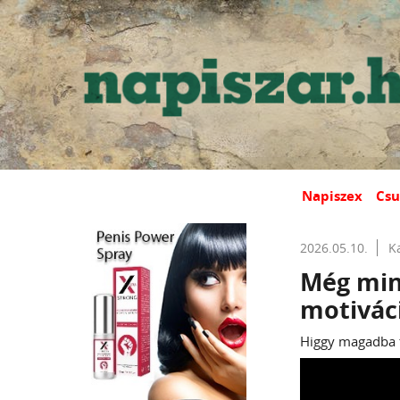
Napiszex
Csu
2026.05.10.
K
Még min
motiváci
Higgy magadba t