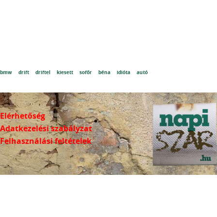
bmw
drift
driftel
kiesett
sofőr
béna
idióta
autó
Elérhetőség
Adatkezelési szabályzat
Felhasználási feltételek