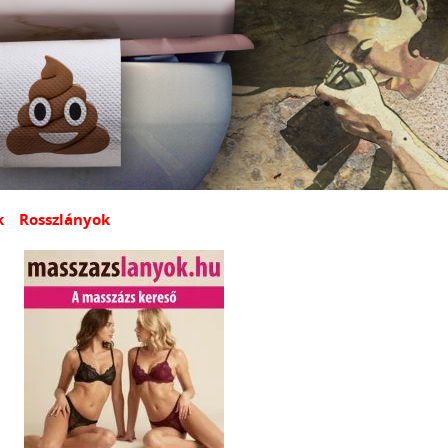
k
Rosszlányok