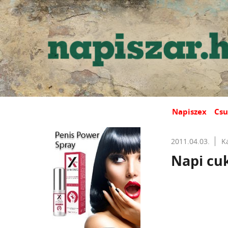
Napiszex
Csu
2011.04.03.
K
Napi cuk