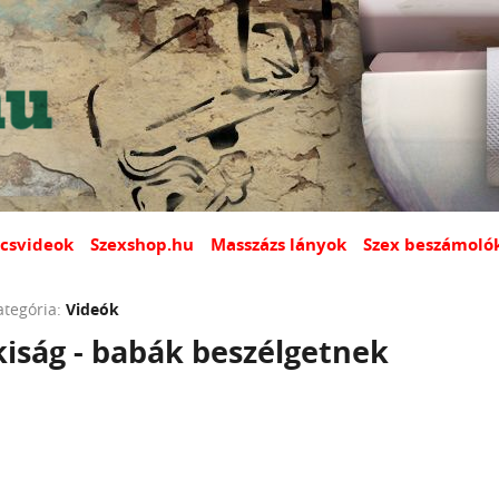
csvideok
Szexshop.hu
Masszázs lányok
Szex beszámoló
ategória:
Videók
iság - babák beszélgetnek