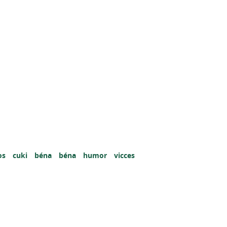
os
cuki
béna
béna
humor
vicces