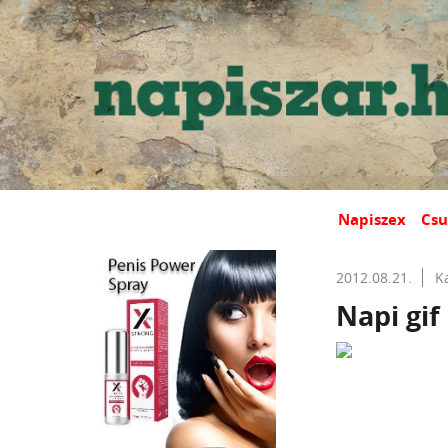
Napiszex
Csu
2012.08.21.
K
Napi gif