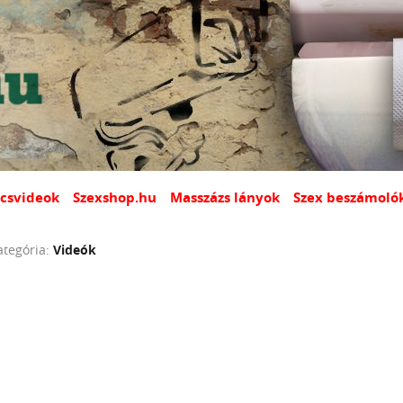
csvideok
Szexshop.hu
Masszázs lányok
Szex beszámoló
ategória:
Videók