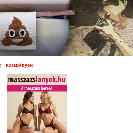
k
Rosszlányok