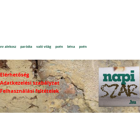
vv alekosz
paródia
való világ
poén
béna
poén
Elérhetőség
Adatkezelési szabályzat
Felhasználási feltételek