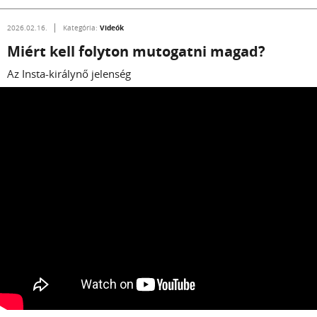
Videók
2026.02.16.
Kategória:
Miért kell folyton mutogatni magad?
Az Insta-királynő jelenség