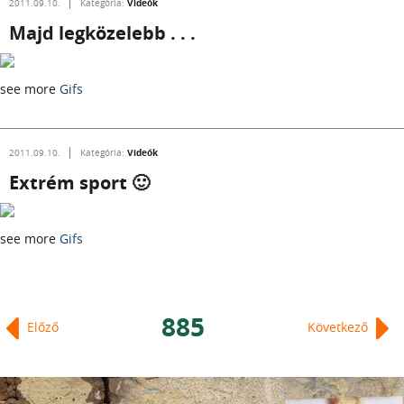
Videók
2011.09.10.
Kategória:
Majd legközelebb . . .
see more
Gifs
Videók
2011.09.10.
Kategória:
Extrém sport 🙂
see more
Gifs
885
Előző
Következő