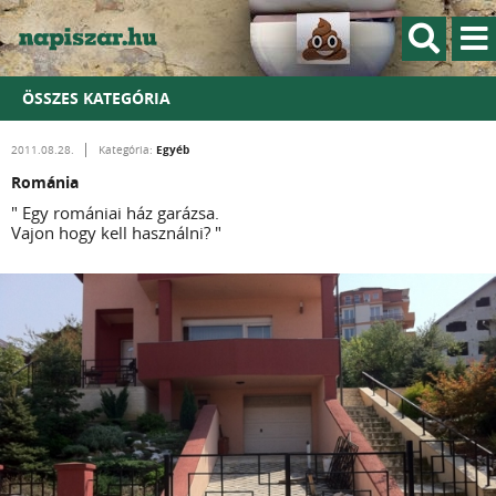
ÖSSZES KATEGÓRIA
Egyéb
2011.08.28.
Kategória:
Románia
" Egy romániai ház garázsa.
Vajon hogy kell használni? "