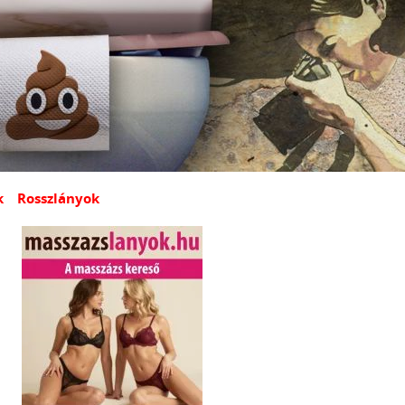
k
Rosszlányok