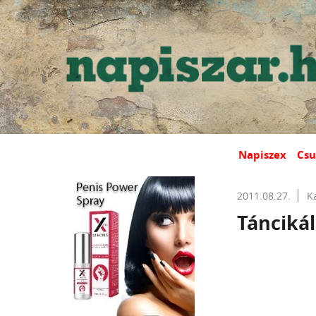
Napiszex
Csu
2011.08.27.
K
Táncikál