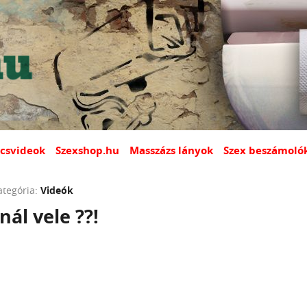
csvideok
Szexshop.hu
Masszázs lányok
Szex beszámoló
ategória:
Videók
nál vele ??!