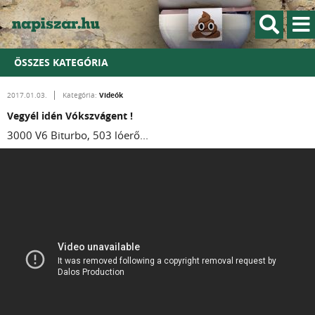
ÖSSZES KATEGÓRIA
Videók
2017.01.03.
Kategória:
Vegyél idén Vókszvágent !
3000 V6 Biturbo, 503 lóerő...