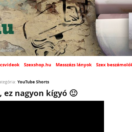
csvideok
Szexshop.hu
Masszázs lányok
Szex beszámoló
ategória:
YouTube Shorts
, ez nagyon kígyó 🙂