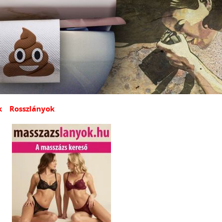
k
Rosszlányok