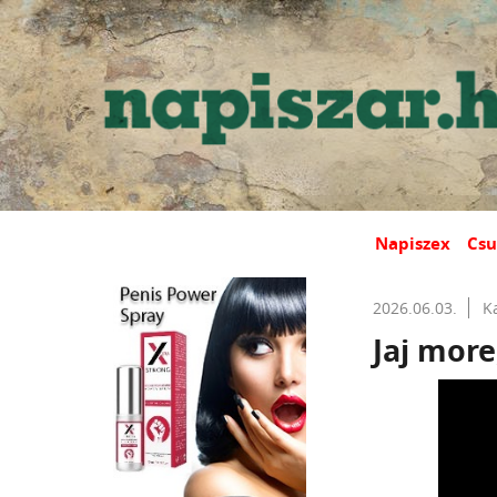
Napiszex
Csu
2026.06.03.
K
Jaj more