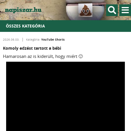
ÖSSZES KATEGÓRIA
YouTube Shorts
2026.06.03.
Kategória:
Komoly edzést tartott a bébi
Hamarosan az is kiderült, hogy miért 🙂