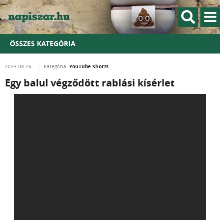
ÖSSZES KATEGÓRIA
YouTube Shorts
2023.08.26.
Kategória:
Egy balul végződött rablási kísérlet