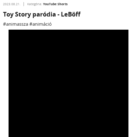
YouTube Shorts
2023.08.21.
Kategória:
Toy Story paródia - LeBöff
#animassza #animáció