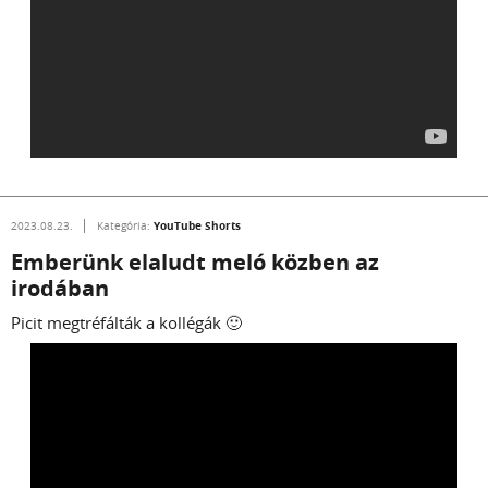
YouTube Shorts
2023.08.23.
Kategória:
Emberünk elaludt meló közben az
irodában
Picit megtréfálták a kollégák 🙂