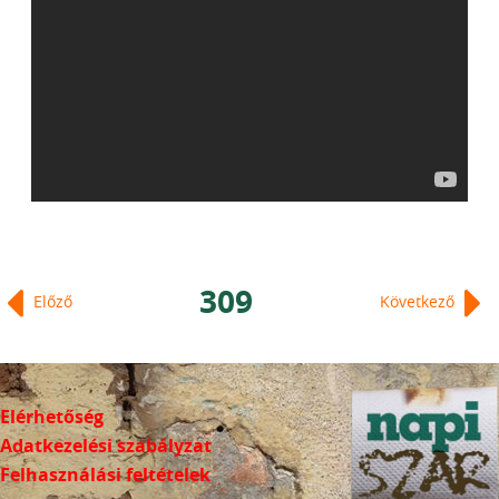
309
Előző
Következő
Elérhetőség
Adatkezelési szabályzat
Felhasználási feltételek