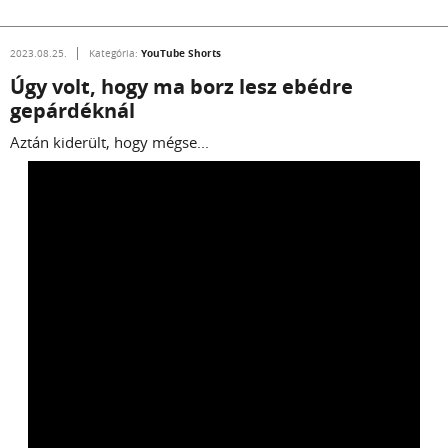
YouTube Shorts
2023.08.25.
Kategória:
Úgy volt, hogy ma borz lesz ebédre
gepárdéknál
Aztán kiderült, hogy mégse...