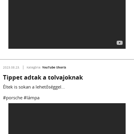
YouTube Shorts
2023.08.23.
Kategória:
Tippet adtak a tolvajoknak
Éltek is sokan a lehetőséggel...
#porsche #lámpa