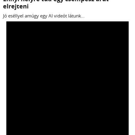
elrejteni
Jó eséllyel amúgy egy AI videót látunk...