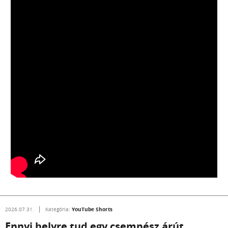
YouTube Shorts
2026.07.31.
Kategória:
Ennyi helyre tud egy csempész árút