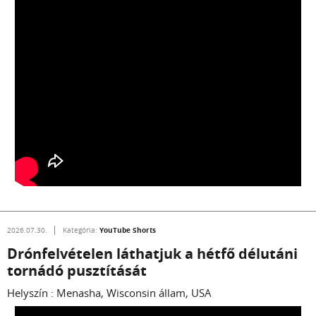
YouTube Shorts
2026.07.30.
Kategória:
Drónfelvételen láthatjuk a hétfő délutáni
tornádó pusztítását
Helyszín : Menasha, Wisconsin állam, USA