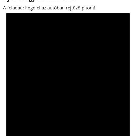
A feladat : Fogd el az autóban rejtőző pitont!