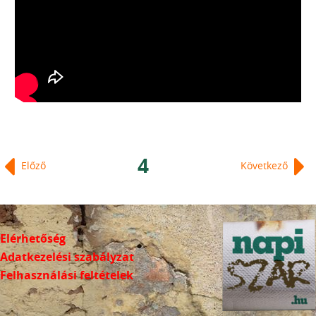
4
Előző
Következő
Elérhetőség
Adatkezelési szabályzat
Felhasználási feltételek