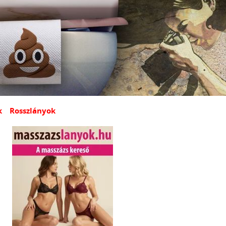
k
Rosszlányok