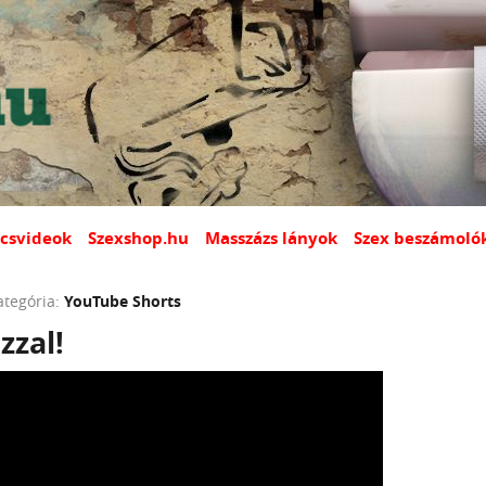
csvideok
Szexshop.hu
Masszázs lányok
Szex beszámoló
ategória:
YouTube Shorts
zzal!