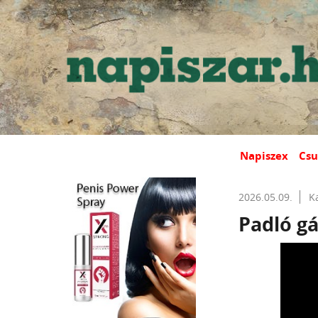
Napiszex
Csu
2026.05.09.
K
Padló gá