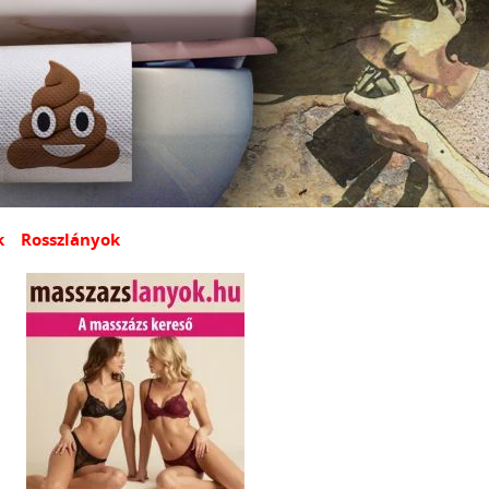
k
Rosszlányok