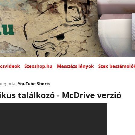
csvideok
Szexshop.hu
Masszázs lányok
Szex beszámoló
ategória:
YouTube Shorts
us találkozó - McDrive verzió