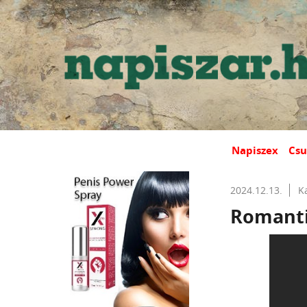
Napiszex
Csu
2024.12.13.
K
Romantik