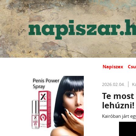
Napiszex
Csu
2026.02.04.
K
Te most 
lehúzni!
Kairóban járt eg