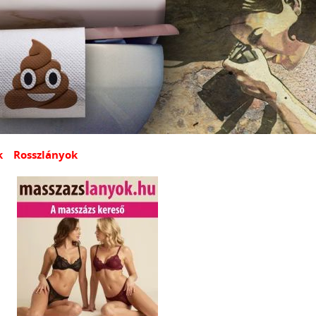
k
Rosszlányok