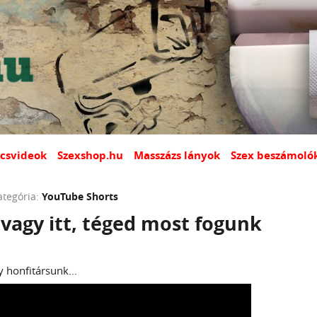
csvideok
Szexshop.hu
Masszázs lányok
Szex beszámoló
ategória:
YouTube Shorts
vagy itt, téged most fogunk
y honfitársunk...