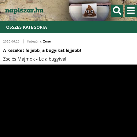
ÖSSZES KATEGÓRIA
Zene
2026.06.26.
Kategória:
A kezeket feljebb, a bugyikat lejjebb!
Zselés Majmok - Le a bugyival