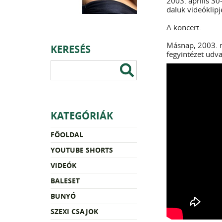
2003. április 30
daluk videóklipj
A koncert:
Másnap, 2003. m
KERESÉS
fegyintézet udva
KATEGÓRIÁK
FŐOLDAL
YOUTUBE SHORTS
VIDEÓK
BALESET
BUNYÓ
SZEXI CSAJOK