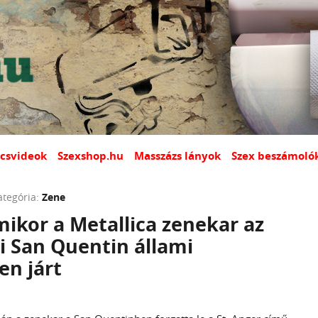
csvideok
Szexshop.hu
Masszázs lányok
Szex beszámoló
ategória:
Zene
ikor a Metallica zenekar az
i San Quentin állami
en járt