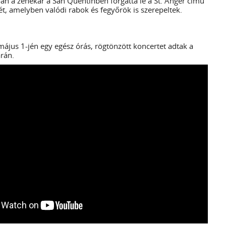
-án a zenekar a San Quentinben forgatta le a St. Anger című
ét, amelyben valódi rabok és fegyőrök is szerepeltek.
ájus 1-jén egy egész órás, rögtönzött koncertet adtak a
rán.