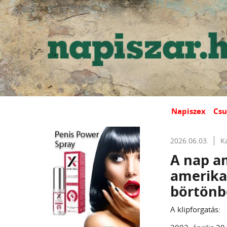
Napiszex
Csu
2026.06.03.
K
A nap am
amerika
börtönb
A klipforgatás: