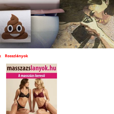
k
Rosszlányok