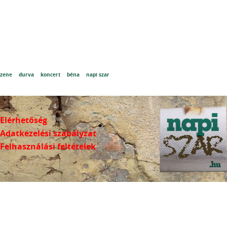
zene
durva
koncert
béna
napi szar
Elérhetőség
Adatkezelési szabályzat
Felhasználási feltételek