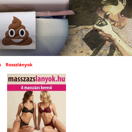
k
Rosszlányok