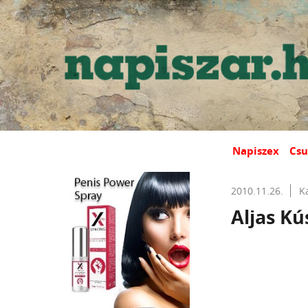
Napiszex
Csu
2010.11.26.
K
Aljas K