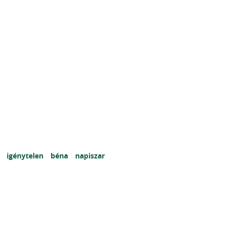
r
igénytelen
béna
napiszar