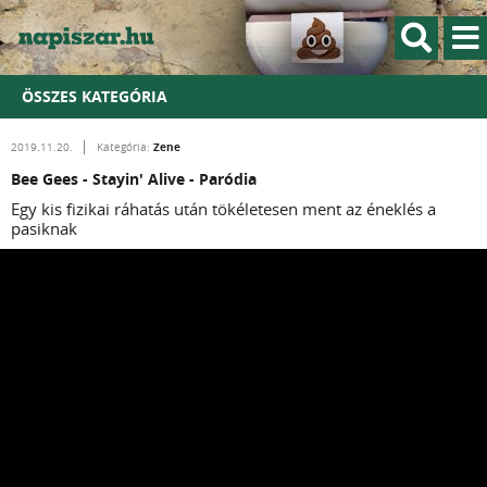
ÖSSZES KATEGÓRIA
Zene
2019.11.20.
Kategória:
Bee Gees - Stayin' Alive - Paródia
Egy kis fizikai ráhatás után tökéletesen ment az éneklés a
pasiknak