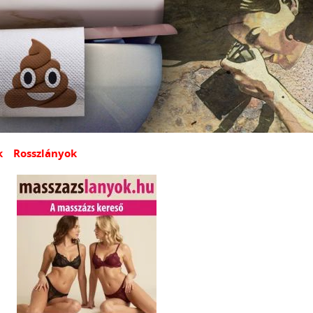
k
Rosszlányok