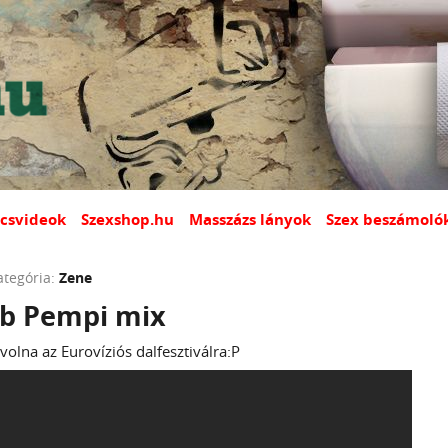
csvideok
Szexshop.hu
Masszázs lányok
Szex beszámoló
ategória:
Zene
bb Pempi mix
volna az Eurovíziós dalfesztiválra:P