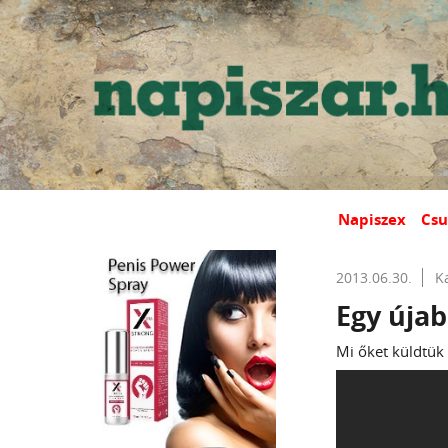
Napiszex
Csu
2013.06.30.
K
Egy úja
Mi őket küldtük 