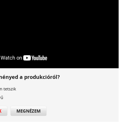
ményed a produkcióról?
n tetszik
yű
K
MEGNÉZEM