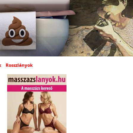
k
Rosszlányok