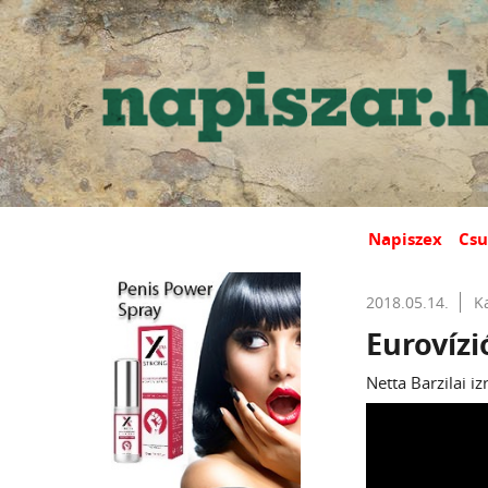
Napiszex
Csu
2018.05.14.
K
Eurovízi
Netta Barzilai i