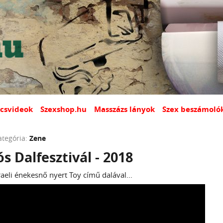
csvideok
Szexshop.hu
Masszázs lányok
Szex beszámoló
ategória:
Zene
ós Dalfesztivál - 2018
zraeli énekesnő nyert Toy című dalával...