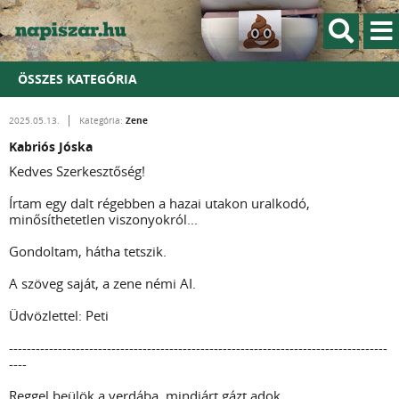
ÖSSZES KATEGÓRIA
Zene
2025.05.13.
Kategória:
Kabriós Jóska
Kedves Szerkesztőség!
Írtam egy dalt régebben a hazai utakon uralkodó,
minősíthetetlen viszonyokról...
Gondoltam, hátha tetszik.
A szöveg saját, a zene némi AI.
Üdvözlettel: Peti
-------------------------------------------------------------------------------------
----
Reggel beülök a verdába, mindjárt gázt adok,