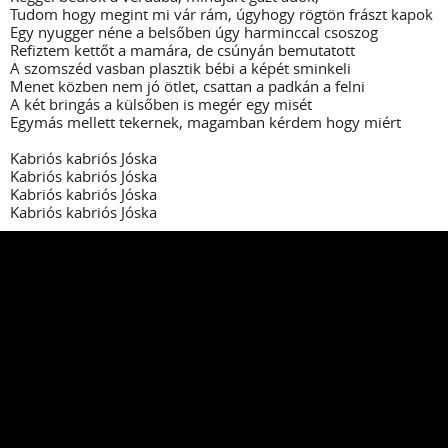
Tudom hogy megint mi vár rám, úgyhogy rögtön frászt kapok
Egy nyugger néne a belsőben úgy harminccal csoszog
Refiztem kettőt a mamára, de csúnyán bemutatott
A szomszéd vasban plasztik bébi a képét sminkeli
Menet közben nem jó ötlet, csattan a padkán a felni
A két bringás a külsőben is megér egy misét
Egymás mellett tekernek, magamban kérdem hogy miért
Kabriós kabriós Jóska
Kabriós kabriós Jóska
Kabriós kabriós Jóska
Kabriós kabriós Jóska