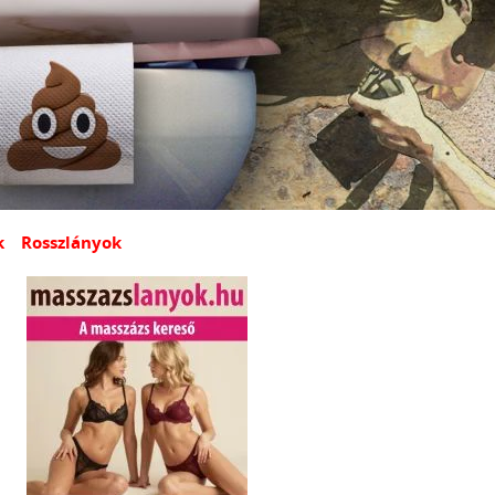
k
Rosszlányok