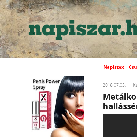
Napiszex
Csu
2018.07.03.
K
Metálko
hallássé