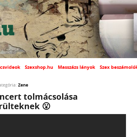
csvideok
Szexshop.hu
Masszázs lányok
Szex beszámoló
ategória:
Zene
ncert tolmácsolása
rülteknek 😮