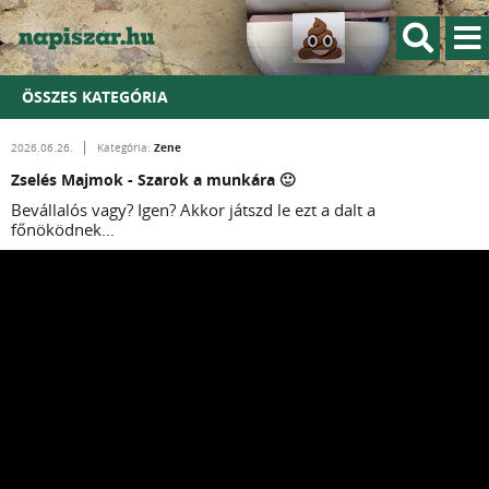
ÖSSZES KATEGÓRIA
Zene
2026.06.26.
Kategória:
Zselés Majmok - Szarok a munkára 🙂
Bevállalós vagy? Igen? Akkor játszd le ezt a dalt a
főnöködnek...