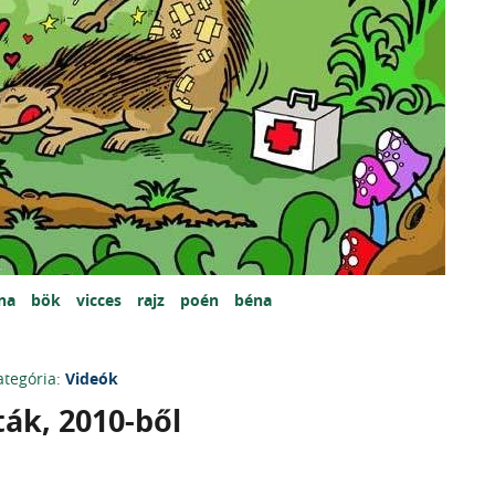
na
bök
vicces
rajz
poén
béna
ategória:
Videók
ták, 2010-ből