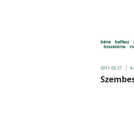
béna
balfasz
összetörte
vi
2011.02.27.
K
Szembesí