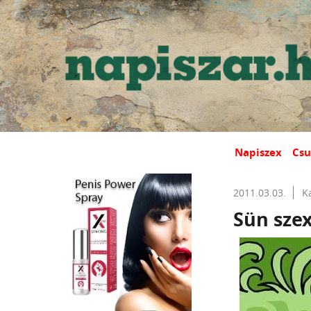
Napiszex
Csu
2011.03.03.
K
Sün sze