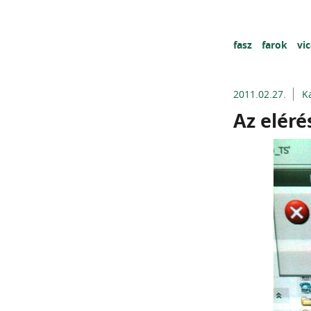
fasz
farok
vi
2011.02.27.
K
Az eléré