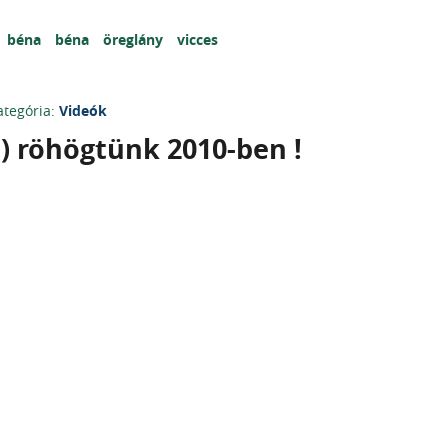
béna
béna
öreglány
vicces
ategória:
Videók
s ) röhögtünk 2010-ben !