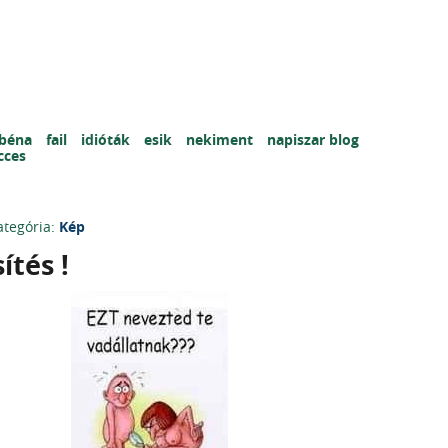
béna
fail
idióták
esik
nekiment
napiszar blog
cces
ategória:
Kép
tés !