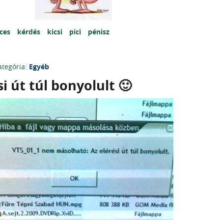
cces
kérdés
kicsi
pici
pénisz
ategória:
Egyéb
si út túl bonyolult 🙂