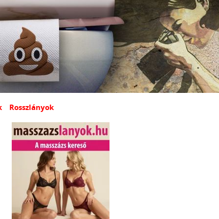
k
Rosszlányok