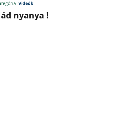
ategória:
Videók
dád nyanya !