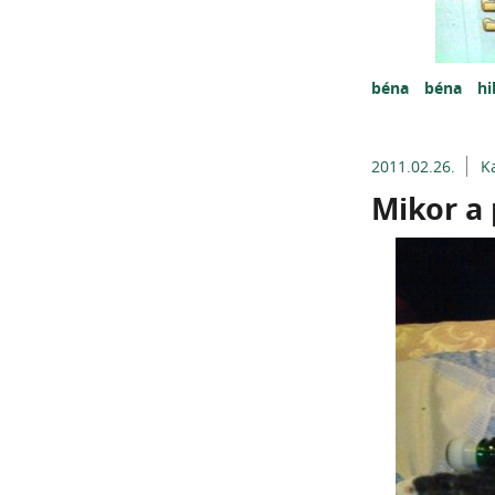
béna
béna
h
2011.02.26.
K
Mikor a 