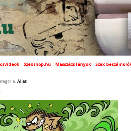
csvideok
Szexshop.hu
Masszázs lányok
Szex beszámoló
ategória:
Állat
x