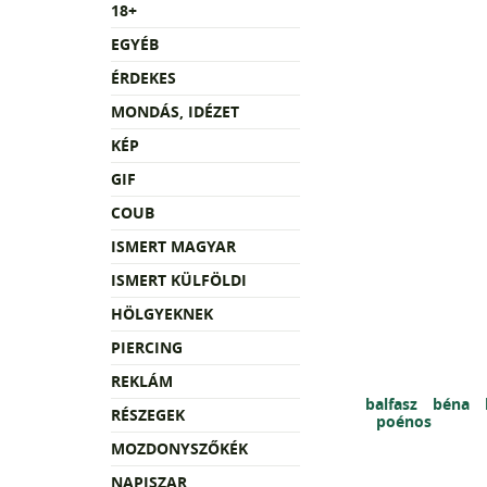
18+
EGYÉB
ÉRDEKES
MONDÁS, IDÉZET
KÉP
GIF
COUB
ISMERT MAGYAR
ISMERT KÜLFÖLDI
HÖLGYEKNEK
PIERCING
REKLÁM
balfasz
béna
RÉSZEGEK
poénos
MOZDONYSZŐKÉK
NAPISZAR