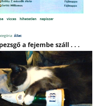
iba
vicces
hihetetlen
napiszar
ategória:
Állat
pezsgő a fejembe száll . . .