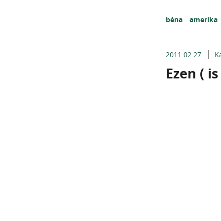
béna
amerika
2011.02.27.
K
Ezen ( i