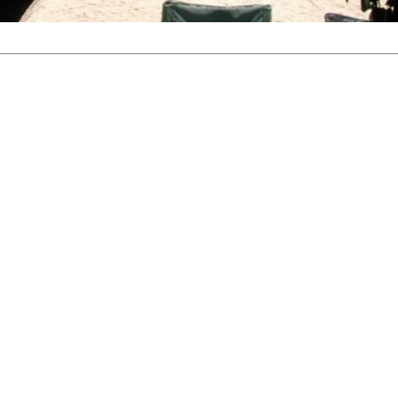
18+
2019.08.23.
Kategória:
Befutott a nap ajánlata
Antik ágy eladó