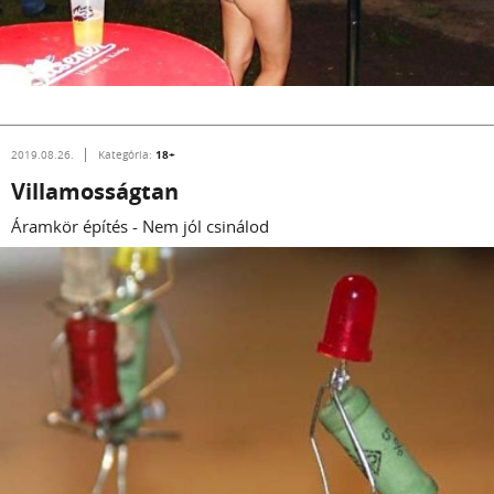
18+
2019.08.26.
Kategória:
Villamosságtan
Áramkör építés - Nem jól csinálod