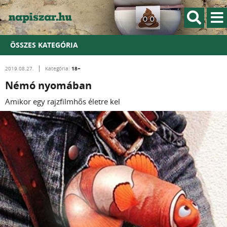
ÖSSZES KATEGÓRIA
18+
2019.08.27.
Kategória:
Némó nyomában
Amikor egy rajzfilmhős életre kel