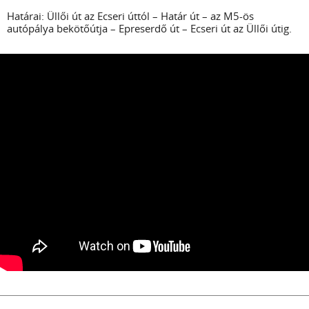
Határai: Üllői út az Ecseri úttól – Határ út – az M5-ös
autópálya bekötőútja – Epreserdő út – Ecseri út az Üllői útig.