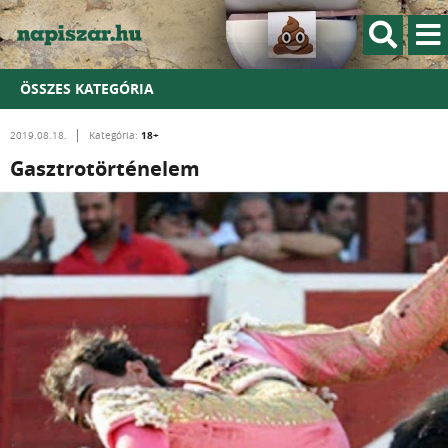
ÖSSZES KATEGÓRIA
18+
2019.08.18.
Kategória:
Gasztrotörténelem