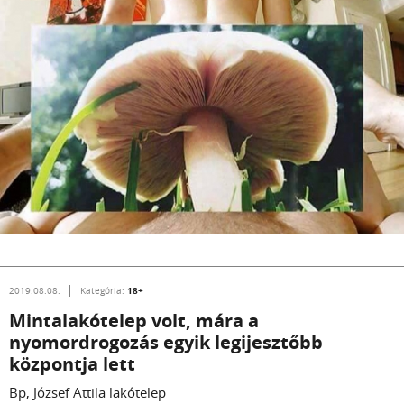
18+
2019.08.08.
Kategória:
Mintalakótelep volt, mára a
nyomordrogozás egyik legijesztőbb
központja lett
Bp, József Attila lakótelep