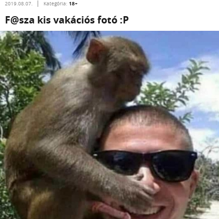
18+
2019.08.07.
Kategória:
F@sza kis vakációs fotó :P