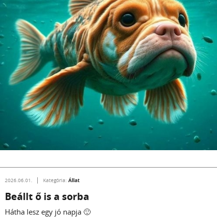
Állat
2026.06.01.
Kategória:
Beállt ő is a sorba
Hátha lesz egy jó napja 🙂