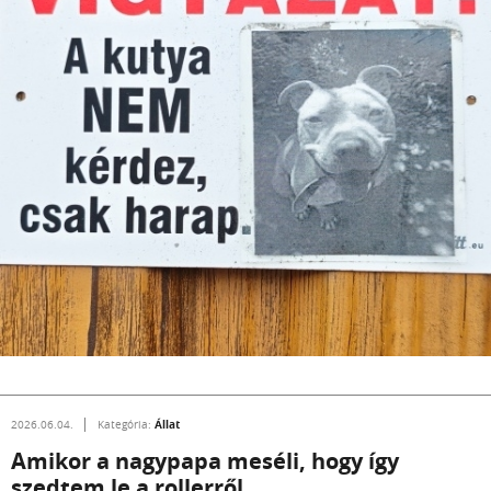
Állat
2026.06.04.
Kategória:
Amikor a nagypapa meséli, hogy így
szedtem le a rollerről