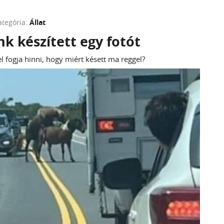
ategória:
Állat
k készített egy fotót
l fogja hinni, hogy miért késett ma reggel?