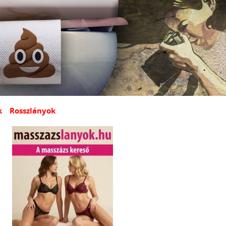
k
Rosszlányok