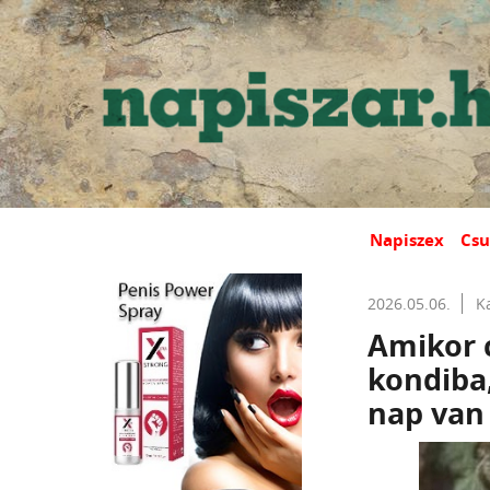
Napiszex
Csu
2026.05.06.
K
Amikor c
kondiba
nap van