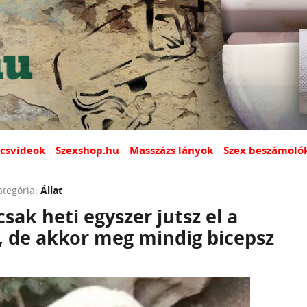
csvideok
Szexshop.hu
Masszázs lányok
Szex beszámoló
ategória:
Állat
sak heti egyszer jutsz el a
, de akkor meg mindig bicepsz