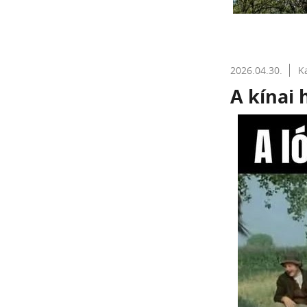
2026.04.30.
K
A kínai 