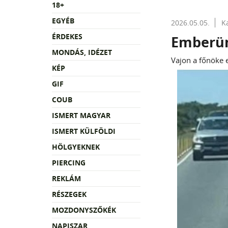
18+
EGYÉB
2026.05.05.
K
ÉRDEKES
Emberün
MONDÁS, IDÉZET
Vajon a főnöke e
KÉP
GIF
COUB
ISMERT MAGYAR
ISMERT KÜLFÖLDI
HÖLGYEKNEK
PIERCING
REKLÁM
RÉSZEGEK
MOZDONYSZŐKÉK
NAPISZAR