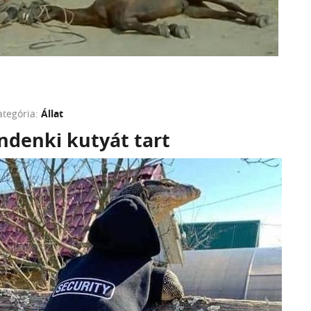
ategória:
Állat
denki kutyát tart