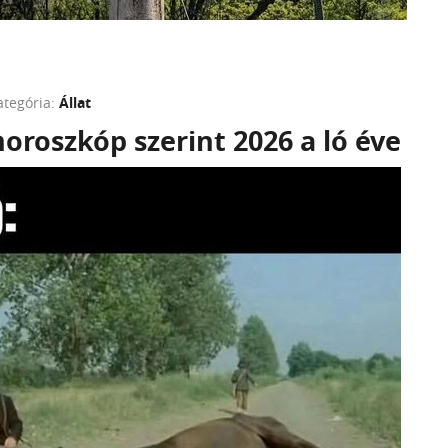
ategória:
Állat
horoszkóp szerint 2026 a ló éve