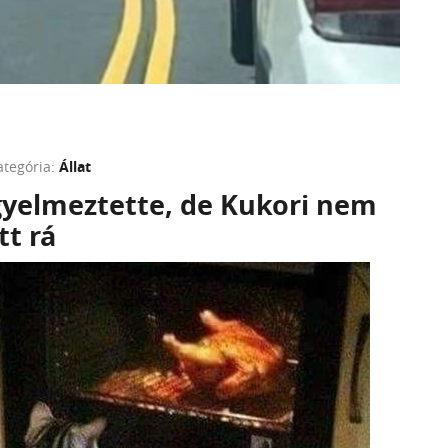
ategória:
Állat
gyelmeztette, de Kukori nem
tt rá