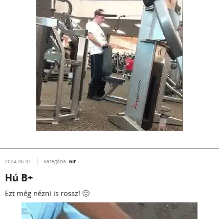
Gif
2024.06.01.
Kategória:
Hú B+
Ezt még nézni is rossz! 🙁