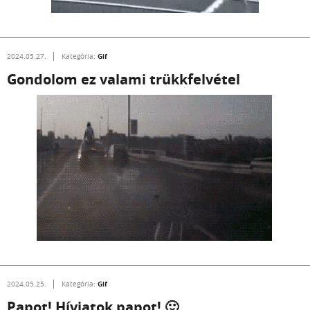
Gif
2024.05.27.
Kategória:
Gondolom ez valami trükkfelvétel
Gif
2024.05.25.
Kategória:
Papot! Hívjatok papot! 🙂