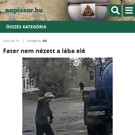
ÖSSZES KATEGÓRIA
Gif
2024.06.10.
Kategória:
Fater nem nézett a lába elé