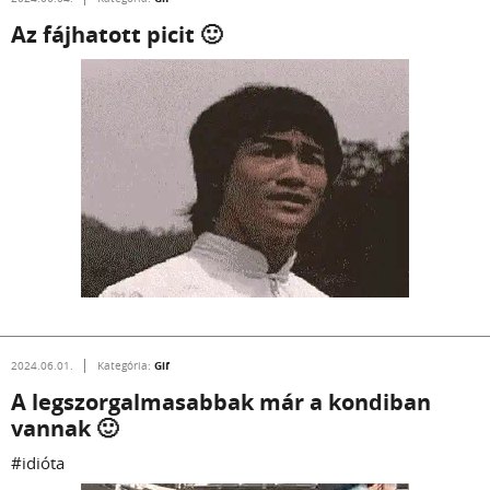
Az fájhatott picit 🙂
Gif
2024.06.01.
Kategória:
A legszorgalmasabbak már a kondiban
vannak 🙂
#idióta