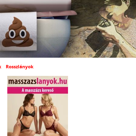
k
Rosszlányok