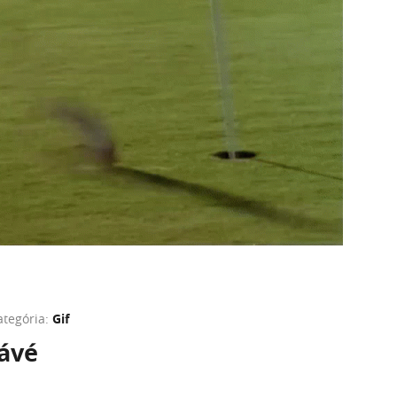
ategória:
Gif
ávé