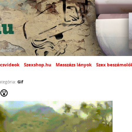
csvideok
Szexshop.hu
Masszázs lányok
Szex beszámoló
ategória:
Gif
 😮