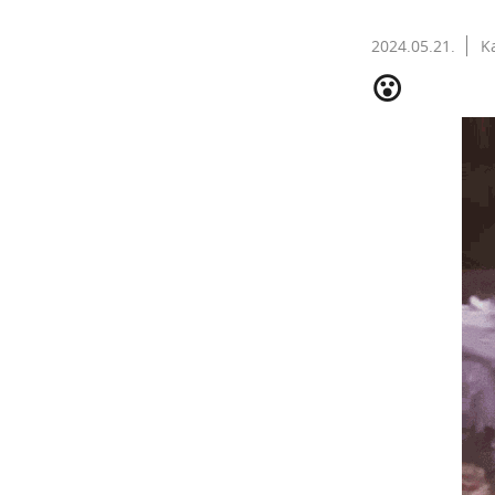
2024.05.21.
K
😮