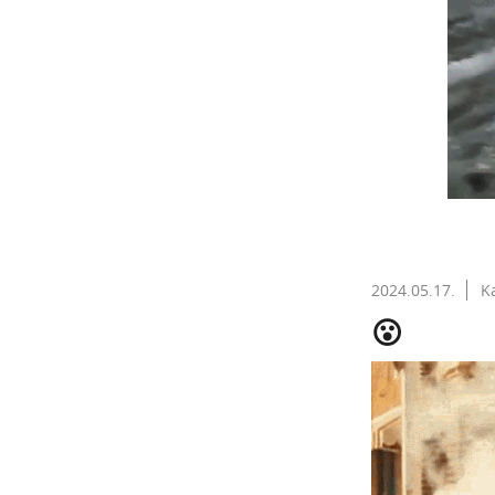
2024.05.17.
K
😮