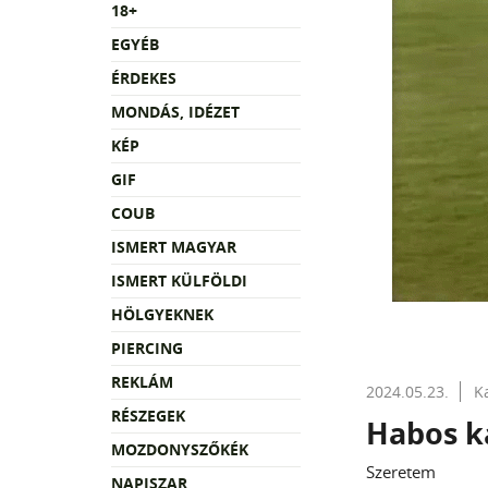
18+
EGYÉB
ÉRDEKES
MONDÁS, IDÉZET
KÉP
GIF
COUB
ISMERT MAGYAR
ISMERT KÜLFÖLDI
HÖLGYEKNEK
PIERCING
REKLÁM
2024.05.23.
K
RÉSZEGEK
Habos k
MOZDONYSZŐKÉK
Szeretem
NAPISZAR