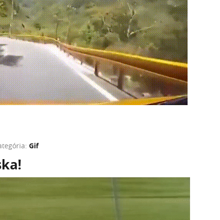
ategória:
Gif
ka!