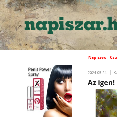
Napiszex
Csu
2024.05.24.
K
Az igen!