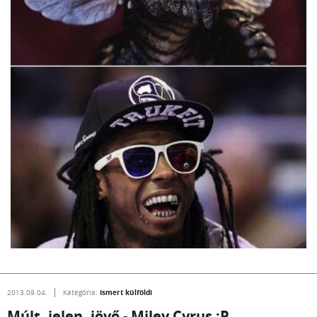
Ismert külföldi
2013.09.04.
Kategória:
Múlt, jelen, jövő - Miley Cyrus :P