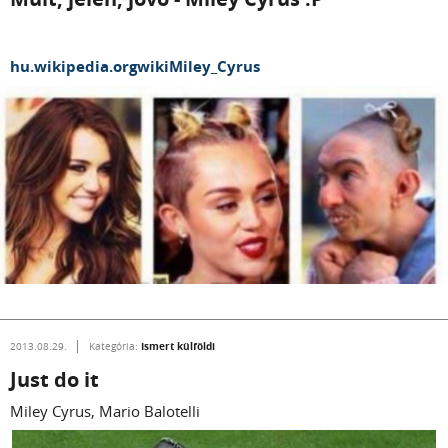
hu.wikipedia.orgwikiMiley_Cyrus
Ismert külföldi
2013.08.29.
Kategória:
Just do it
Miley Cyrus, Mario Balotelli