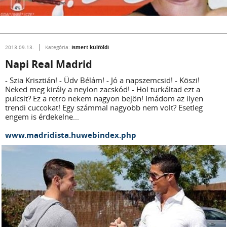
Ismert külföldi
2013.09.13.
Kategória:
Napi Real Madrid
- Szia Krisztián! - Üdv Bélám! - Jó a napszemcsid! - Köszi!
Neked meg király a neylon zacskód! - Hol turkáltad ezt a
pulcsit? Ez a retro nekem nagyon bejön! Imádom az ilyen
trendi cuccokat! Egy számmal nagyobb nem volt? Esetleg
engem is érdekelne...
www.madridista.huwebindex.php