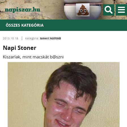
ÖSSZES KATEGÓRIA
Ismert külföldi
2013.10.19.
Kategória:
Napi Stoner
Kiszarlak, mint macskát b@szni