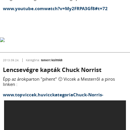
www.youtube.comwatch?v=My2FRPA3Gf8#t=72
Ismert külföldi
2013.09.24.
Kategória:
Lencsevégre kapták Chuck Norrist
Épp az árokparton "pihent" 🙂 Viccek a Mesterről a piros
linken :
www.topviccek.huvicckategoriaChuck-Norris-