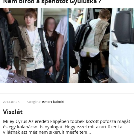
Nem bírod a spenótot Gyuluska ?
Ismert külföldi
2013.09.27.
Kategória:
Viszlát
Miley Cyrus Az eredeti klipjében többek között pofozza magát
és egy kalapácsot is nyalogat. Hogy ezzel mit akart üzeni a
világnak azt még nem sikerült megfejteni...