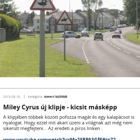
Ismert külföldi
2013.09.18.
Kategória:
Miley Cyrus új klipje - kicsit másképp
A klipjében többek között pofozza magát és egy kalapácsot is
nyalogat. Hogy ezzel mit akart üzeni a világnak azt még nem
sikerült megfejteni... Az eredeti a piros linken :
www.youtube.comwatch?v=My2FRPA3Gf8#t=72