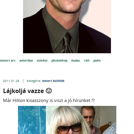
ismert arc
amerikai
színész
photoshop
malac
röfi
poén
Ismert külföldi
2011.01.28.
Kategória:
Lájkoljá vazze 🙂
Már Hilton kisasszony is viszi a jó hírünket !?