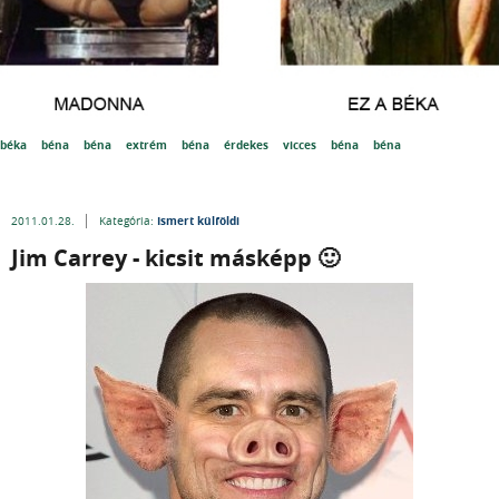
béka
béna
béna
extrém
béna
érdekes
vicces
béna
béna
Ismert külföldi
2011.01.28.
Kategória:
Jim Carrey - kicsit másképp 🙂