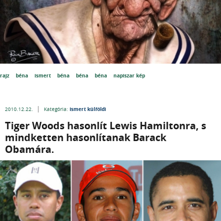
rajz
béna
ismert
béna
béna
béna
napiszar kép
Ismert külföldi
2010.12.22.
Kategória:
Tiger Woods hasonlít Lewis Hamiltonra, s
mindketten hasonlítanak Barack
Obamára.