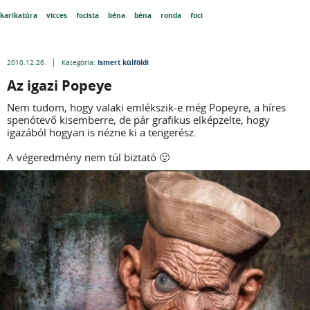
karikatúra
vicces
focista
béna
béna
ronda
foci
Ismert külföldi
2010.12.26.
Kategória:
Az igazi Popeye
Nem tudom, hogy valaki emlékszik-e még Popeyre, a híres
spenótevő kisemberre, de pár grafikus elképzelte, hogy
igazából hogyan is nézne ki a tengerész.
A végeredmény nem túl biztató 🙂