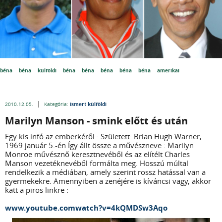
béna
béna
külföldi
béna
béna
béna
béna
béna
amerikai
Ismert külföldi
2010.12.05.
Kategória:
Marilyn Manson - smink előtt és után
Egy kis infó az emberkéről : Született: Brian Hugh Warner,
1969 január 5.-én Így állt össze a művészneve : Marilyn
Monroe művésznő keresztnevéből és az elítélt Charles
Manson vezetéknevéből formálta meg. Hosszú múltal
rendelkezik a médiában, amely szerint rossz hatással van a
gyermekekre. Amennyiben a zenéjére is kíváncsi vagy, akkor
katt a piros linkre :
www.youtube.comwatch?v=4kQMDSw3Aqo