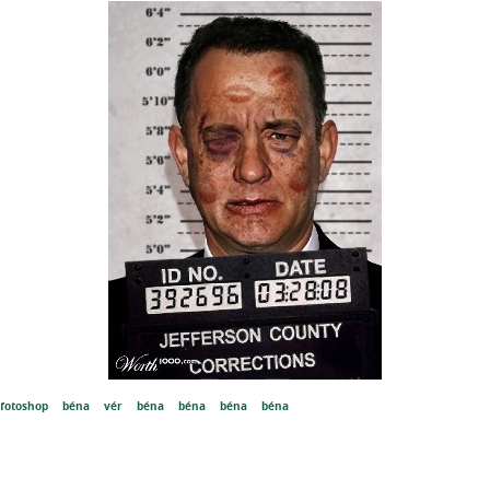
fotoshop
béna
vér
béna
béna
béna
béna