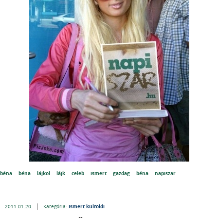
béna
béna
lájkol
lájk
celeb
ismert
gazdag
béna
napiszar
Ismert külföldi
2011.01.20.
Kategória: