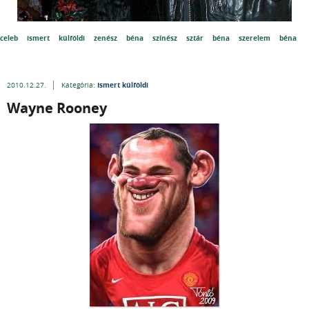
celeb
ismert
külföldi
zenész
béna
színész
sztár
béna
szerelem
béna
Ismert külföldi
2010.12.27.
Kategória:
Wayne Rooney