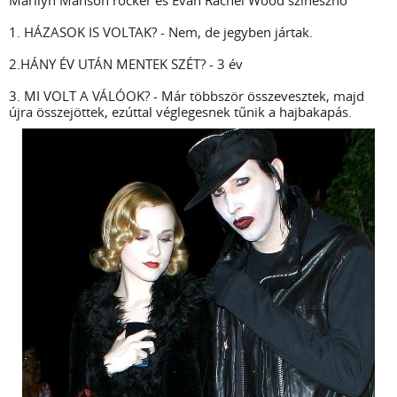
1. HÁZASOK IS VOLTAK? - Nem, de jegyben jártak.
2.HÁNY ÉV UTÁN MENTEK SZÉT? - 3 év
3. MI VOLT A VÁLÓOK? - Már többször összevesztek, majd
újra összejöttek, ezúttal véglegesnek tűnik a hajbakapás.