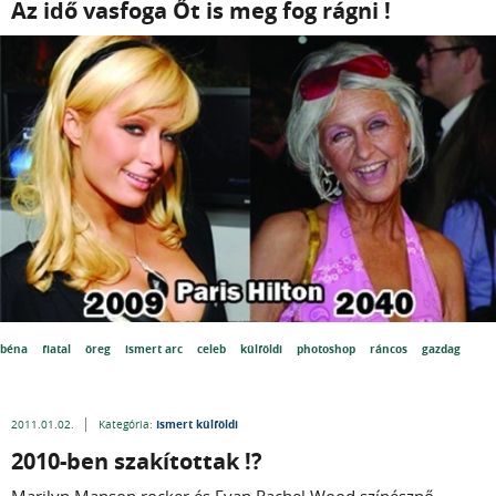
Az idő vasfoga Őt is meg fog rágni !
béna
fiatal
öreg
ismert arc
celeb
külföldi
photoshop
ráncos
gazdag
Ismert külföldi
2011.01.02.
Kategória:
2010-ben szakítottak !?
Marilyn Manson rocker és Evan Rachel Wood színésznő