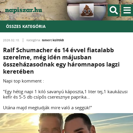
ÖSSZES KATEGÓRIA
Ismert külföldi
2026.02.10.
Kategória:
Ralf Schumacher és 14 évvel fiatalabb
szerelme, még idén májusban
összeházasodnak egy háromnapos lagzi
keretében
Napi top komment :
"Egy hétig napi 1 kiló savanyú káposzta,1 liter tej,1 kaukázusi
kefír és 5-5 db csípős cseresznye paprika...
Utána majd megtudják mire való a seggük!"