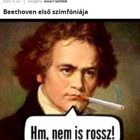
Ismert külföldi
2025.12.24.
Kategória:
Beethoven első szimfóniája