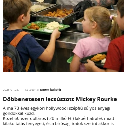
Ismert külföldi
2026.01.03.
Kategória:
Döbbenetesen lecsúszott Mickey Rourke
A ma 73 éves egykori hollywoodi szépfiú súlyos anyagi
gondokkal küzd.
Közel 60 ezer dolláros ( 20 millió Ft ) lakbérhátralék miatt
kilakoltatás fenyegeti, és a bírósági iratok szerint akkor is