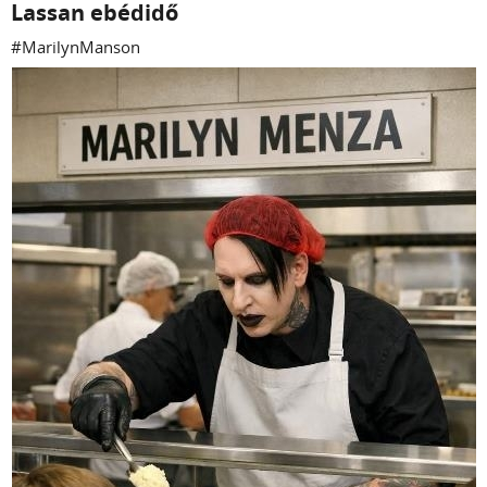
Lassan ebédidő
#MarilynManson