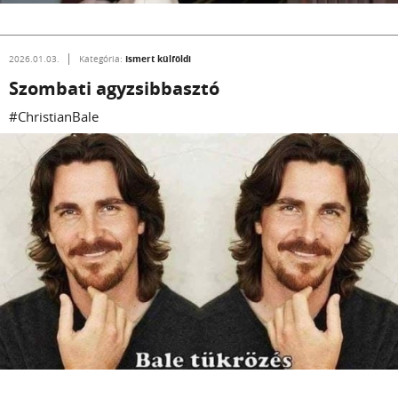
Ismert külföldi
2026.01.03.
Kategória:
Szombati agyzsibbasztó
#ChristianBale