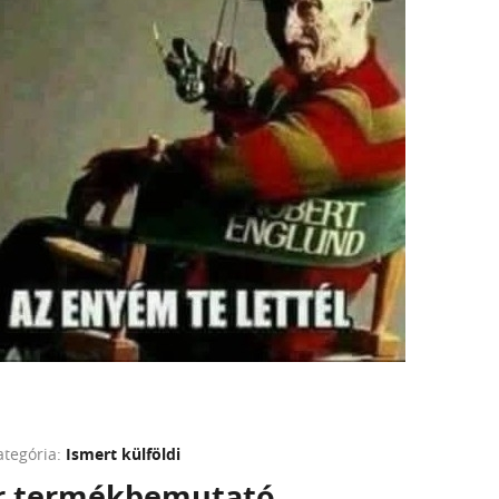
ategória:
Ismert külföldi
r termékbemutató