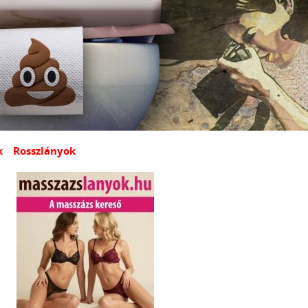
k
Rosszlányok