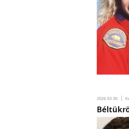
2026.03.30.
K
Béltükrö