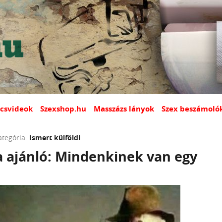
csvideok
Szexshop.hu
Masszázs lányok
Szex beszámoló
ategória:
Ismert külföldi
a ajánló: Mindenkinek van egy