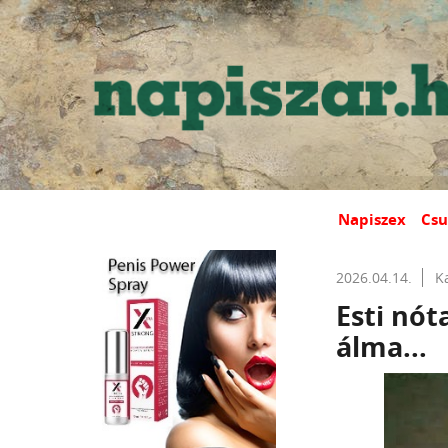
Napiszex
Csu
2026.04.14.
K
Esti nót
álma...