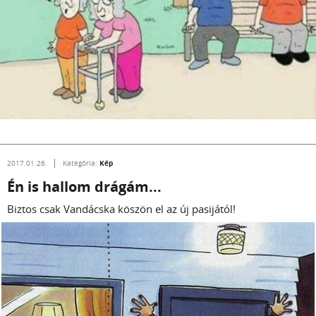
Kép
2017.01.26.
Kategória:
Én is hallom drágám...
Biztos csak Vandácska köszön el az új pasijától!