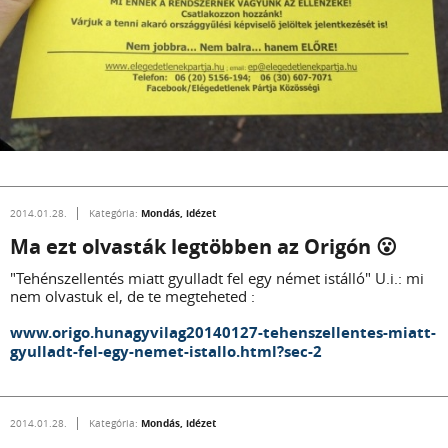
Mondás, idézet
2014.01.28.
Kategória:
Ma ezt olvasták legtöbben az Origón 😮
"Tehénszellentés miatt gyulladt fel egy német istálló" U.i.: mi
nem olvastuk el, de te megteheted :
www.origo.hunagyvilag20140127-tehenszellentes-miatt-
gyulladt-fel-egy-nemet-istallo.html?sec-2
Mondás, idézet
2014.01.28.
Kategória: