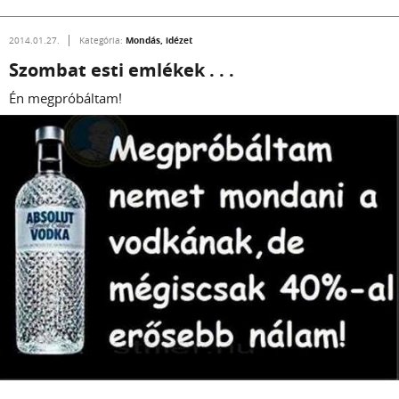
Mondás, idézet
2014.01.27.
Kategória:
Szombat esti emlékek . . .
Én megpróbáltam!