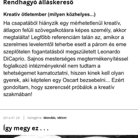
Rendhagyó álláskereső
Mondás, idézet
2014.01.23.
Kategória:
Így megy ez . . .