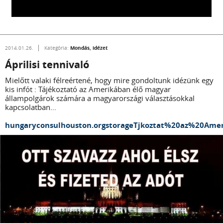
Mondás, idézet
2014.01.26.
Kategória:
Áprilisi tennivaló
Mielőtt valaki félreértené, hogy mire gondoltunk idézünk egy
kis infót : Tájékoztató az Amerikában élő magyar
állampolgárok számára a magyarországi választásokkal
kapcsolatban...
hungaryconsulhouston.orgstorageTjkoztat%20az%20Am