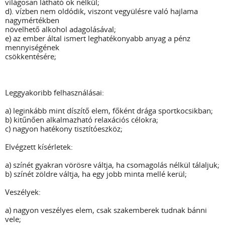
világosan látható ok nélkül;
d). vízben nem oldódik, viszont vegyülésre való hajlama
nagymértékben
növelhető alkohol adagolásával;
e) az ember által ismert leghatékonyabb anyag a pénz
mennyiségének
csökkentésére;
Leggyakoribb felhasználásai:
a) leginkább mint díszítő elem, főként drága sportkocsikban;
b) kitűnően alkalmazható relaxációs célokra;
c) nagyon hatékony tisztítóeszköz;
Elvégzett kísérletek:
a) színét gyakran vörösre váltja, ha csomagolás nélkül tálaljuk;
b) színét zöldre váltja, ha egy jobb minta mellé kerül;
Veszélyek:
a) nagyon veszélyes elem, csak szakemberek tudnak bánni
vele;