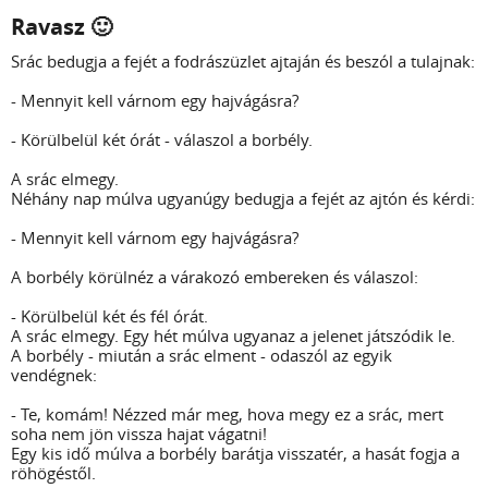
Ravasz 🙂
Srác bedugja a fejét a fodrászüzlet ajtaján és beszól a tulajnak:
- Mennyit kell várnom egy hajvágásra?
- Körülbelül két órát - válaszol a borbély.
A srác elmegy.
Néhány nap múlva ugyanúgy bedugja a fejét az ajtón és kérdi:
- Mennyit kell várnom egy hajvágásra?
A borbély körülnéz a várakozó embereken és válaszol:
- Körülbelül két és fél órát.
A srác elmegy. Egy hét múlva ugyanaz a jelenet játszódik le.
A borbély - miután a srác elment - odaszól az egyik
vendégnek:
- Te, komám! Nézzed már meg, hova megy ez a srác, mert
soha nem jön vissza hajat vágatni!
Egy kis idő múlva a borbély barátja visszatér, a hasát fogja a
röhögéstől.