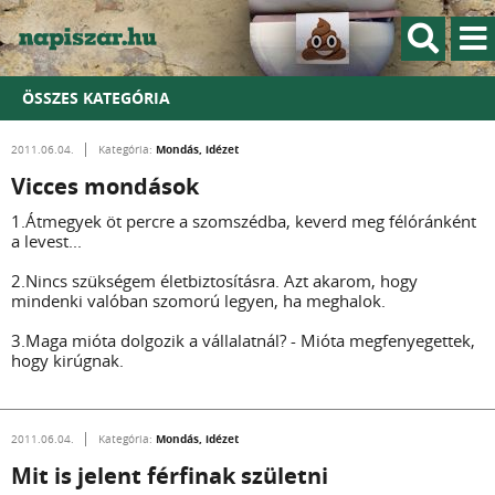
ÖSSZES KATEGÓRIA
Mondás, idézet
2011.06.04.
Kategória:
Vicces mondások
1.Átmegyek öt percre a szomszédba, keverd meg félóránként
a levest...
2.Nincs szükségem életbiztosításra. Azt akarom, hogy
mindenki valóban szomorú legyen, ha meghalok.
3.Maga mióta dolgozik a vállalatnál? - Mióta megfenyegettek,
hogy kirúgnak.
Mondás, idézet
2011.06.04.
Kategória:
Mit is jelent férfinak születni