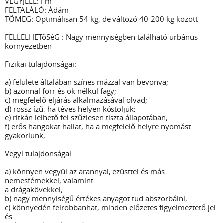
VEGYJELE: Fm
FELTALÁLÓ: Ádám
TÖMEG: Optimálisan 54 kg, de változó 40-200 kg között
FELLELHETőSéG : Nagy mennyiségben található urbánus
környezetben
Fizikai tulajdonságai:
a) felülete általában színes mázzal van bevonva;
b) azonnal forr és ok nélkül fagy;
c) megfelelő eljárás alkalmazásával olvad;
d) rossz ízű, ha téves helyen kóstoljuk;
e) ritkán lelhető fel szűziesen tiszta állapotában;
f) erős hangokat hallat, ha a megfelelő helyre nyomást
gyakorlunk;
Vegyi tulajdonságai:
a) könnyen vegyül az arannyal, ezüsttel és más
nemesfémekkel, valamint
a drágakövekkel;
b) nagy mennyiségű értékes anyagot tud abszorbálni;
c) könnyedén felrobbanhat, minden előzetes figyelmeztető jel
és