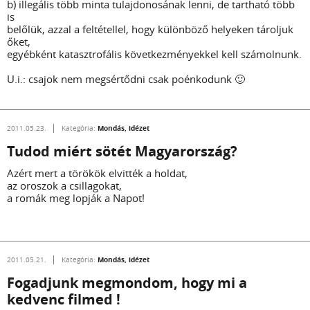
b) illegális több minta tulajdonosának lenni, de tartható több
is
belőlük, azzal a feltétellel, hogy különböző helyeken tároljuk
őket,
egyébként katasztrofális következményekkel kell számolnunk.
U.i.: csajok nem megsértődni csak poénkodunk 🙂
Mondás, idézet
2011.05.23.
Kategória:
Tudod miért sötét Magyarország?
Azért mert a törökök elvitték a holdat,
az oroszok a csillagokat,
a romák meg lopják a Napot!
Mondás, idézet
2011.05.21.
Kategória:
Fogadjunk megmondom, hogy mi a
kedvenc filmed !