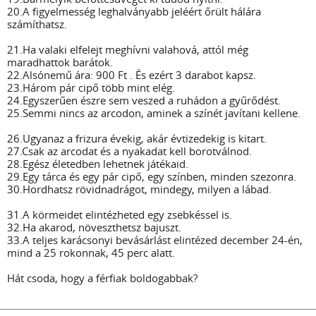
20.A figyelmesség leghalványabb jeléért őrült hálára
számíthatsz.
21.Ha valaki elfelejt meghívni valahová, attól még
maradhattok barátok.
22.Alsónemű ára: 900 Ft . És ezért 3 darabot kapsz.
23.Három pár cipő több mint elég.
24.Egyszerűen észre sem veszed a ruhádon a gyűrődést.
25.Semmi nincs az arcodon, aminek a színét javítani kellene.
26.Ugyanaz a frizura évekig, akár évtizedekig is kitart.
27.Csak az arcodat és a nyakadat kell borotválnod.
28.Egész életedben lehetnek játékaid.
29.Egy tárca és egy pár cipő, egy színben, minden szezonra.
30.Hordhatsz rövidnadrágot, mindegy, milyen a lábad.
31.A körmeidet elintézheted egy zsebkéssel is.
32.Ha akarod, növeszthetsz bajuszt.
33.A teljes karácsonyi bevásárlást elintézed december 24-én,
mind a 25 rokonnak, 45 perc alatt.
Hát csoda, hogy a férfiak boldogabbak?