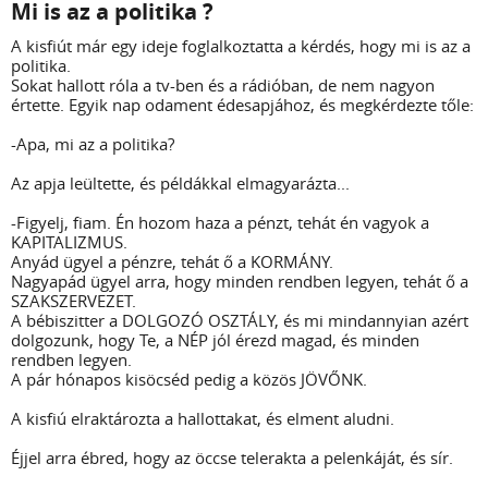
Mi is az a politika ?
A kisfiút már egy ideje foglalkoztatta a kérdés, hogy mi is az a
politika.
Sokat hallott róla a tv-ben és a rádióban, de nem nagyon
értette. Egyik nap odament édesapjához, és megkérdezte tőle:
-Apa, mi az a politika?
Az apja leültette, és példákkal elmagyarázta...
-Figyelj, fiam. Én hozom haza a pénzt, tehát én vagyok a
KAPITALIZMUS.
Anyád ügyel a pénzre, tehát ő a KORMÁNY.
Nagyapád ügyel arra, hogy minden rendben legyen, tehát ő a
SZAKSZERVEZET.
A bébiszitter a DOLGOZÓ OSZTÁLY, és mi mindannyian azért
dolgozunk, hogy Te, a NÉP jól érezd magad, és minden
rendben legyen.
A pár hónapos kisöcséd pedig a közös JÖVŐNK.
A kisfiú elraktározta a hallottakat, és elment aludni.
Éjjel arra ébred, hogy az öccse telerakta a pelenkáját, és sír.