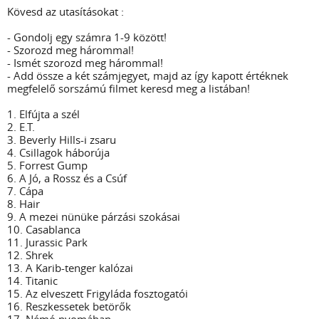
Kövesd az utasításokat :
- Gondolj egy számra 1-9 között!
- Szorozd meg hárommal!
- Ismét szorozd meg hárommal!
- Add össze a két számjegyet, majd az így kapott értéknek
megfelelő sorszámú filmet keresd meg a listában!
1. Elfújta a szél
2. E.T.
3. Beverly Hills-i zsaru
4. Csillagok háborúja
5. Forrest Gump
6. A Jó, a Rossz és a Csúf
7. Cápa
8. Hair
9. A mezei nünüke párzási szokásai
10. Casablanca
11. Jurassic Park
12. Shrek
13. A Karib-tenger kalózai
14. Titanic
15. Az elveszett Frigyláda fosztogatói
16. Reszkessetek betörők
17. Némó nyomában