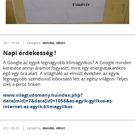
Mondás, idézet
2011.05.26.
Kategória:
Napi érdekesség !
A Google az egyik legnagyobb klímagyilkos? A Google minden
keresése annyi áramot fogyaszt, mint egy energiatakarékos
égő egy óra alatt. A világháló az elmúlt években az egyik
legnagyobb széndioxid kibocsátó lett az egész világon. Teljes
cikk a piros linken :
www.vilagtudomany.huindex.php?
data[mid]=7&data[id]=1058&az-egyik-gyilkos-az-
internet-az-egyik-klimagyilkos
Mondás, idézet
2011.05.25.
Kategória: