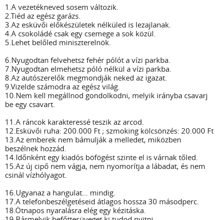
1.A vezetékneved sosem változik.
2.Tiéd az egész garázs.
3.Az esküvői előkészületek nélküled is lezajlanak.
4.A csokoládé csak egy csemege a sok közül.
5.Lehet belőled miniszterelnök.
6.Nyugodtan felvehetsz fehér pólót a vízi parkba.
7.Nyugodtan elmehetsz póló nélkül a vízi parkba.
8.Az autószerelők megmondják neked az igazat.
9.Vizelde számodra az egész világ.
10.Nem kell megállnod gondolkodni, melyik irányba csavarj
be egy csavart.
11.A ráncok karakteressé teszik az arcod.
12.Esküvői ruha: 200.000 Ft ; szmoking kölcsönzés: 20.000 Ft
13.Az emberek nem bámulják a melledet, miközben
beszélnek hozzád.
14.Időnként egy kiadós böfögést szinte el is várnak tőled.
15.Az új cipő nem vágja, nem nyomorítja a lábadat, és nem
csinál vízhólyagot.
16.Ugyanaz a hangulat... mindig.
17.A telefonbeszélgetéseid átlagos hossza 30 másodperc.
18.Ötnapos nyaralásra elég egy kézitáska.
19.Bármelyik befőttesüveget ki tudod nyitni.