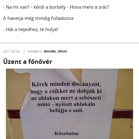
- Na mi van? - kérdi a borbély - Hova ment a srác?
A haverja még mindig fulladozva:
- Hát a nejedhez, te hülye!
Mondás, idézet
2011.05.28.
Kategória:
Üzent a főnővér