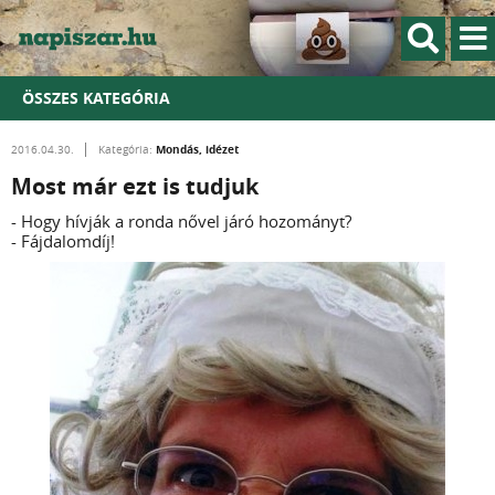
ÖSSZES KATEGÓRIA
Mondás, idézet
2016.04.30.
Kategória:
Most már ezt is tudjuk
- Hogy hívják a ronda nővel járó hozományt?
- Fájdalomdíj!