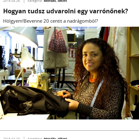
Mondás, idézet
2016.04.26.
Kategória:
Hogyan tudsz udvarolni egy varrónőnek?
Hölgyem!Bevenne 20 centit a nadrágomból?
Mondás, idézet
2016.04.23.
Kategória: