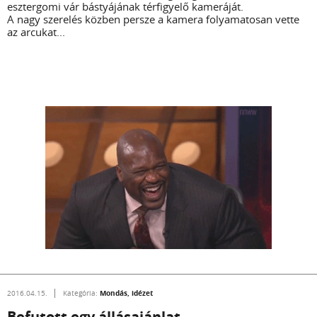
esztergomi vár bástyájának térfigyelő kameráját.
A nagy szerelés közben persze a kamera folyamatosan vette
az arcukat...
Mondás, idézet
2016.04.15.
Kategória:
Befutott egy állásajánlat