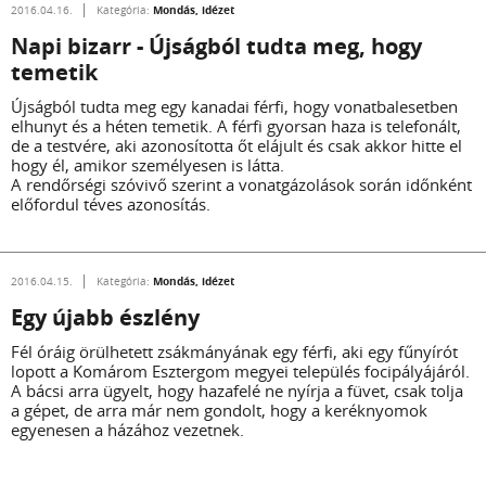
Mondás, idézet
2016.04.16.
Kategória:
Napi bizarr - Újságból tudta meg, hogy
temetik
Újságból tudta meg egy kanadai férfi, hogy vonatbalesetben
elhunyt és a héten temetik. A férfi gyorsan haza is telefonált,
de a testvére, aki azonosította őt elájult és csak akkor hitte el
hogy él, amikor személyesen is látta.
A rendőrségi szóvivő szerint a vonatgázolások során időnként
előfordul téves azonosítás.
Mondás, idézet
2016.04.15.
Kategória:
Egy újabb észlény
Fél óráig örülhetett zsákmányának egy férfi, aki egy fűnyírót
lopott a Komárom ­Esztergom megyei település focipályájáról.
A bácsi arra ügyelt, hogy hazafelé ne nyírja a füvet, csak tolja
a gépet, de arra már nem gondolt, hogy a keréknyomok
egyenesen a házához vezetnek.