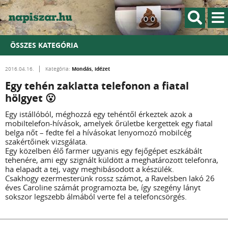
ÖSSZES KATEGÓRIA
Mondás, idézet
2016.04.16.
Kategória:
Egy tehén zaklatta telefonon a fiatal
hölgyet 😮
Egy istállóból, méghozzá egy tehéntől érkeztek azok a
mobiltelefon-hívások, amelyek őrületbe kergettek egy fiatal
belga nőt – fedte fel a hívásokat lenyomozó mobilcég
szakértőinek vizsgálata.
Egy közelben élő farmer ugyanis egy fejőgépet eszkábált
tehenére, ami egy szignált küldött a meghatározott telefonra,
ha elapadt a tej, vagy meghibásodott a készülék.
Csakhogy ezermesterünk rossz számot, a Ravelsben lakó 26
éves Caroline számát programozta be, így szegény lányt
sokszor legszebb álmából verte fel a telefoncsörgés.