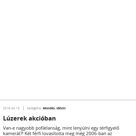
Mondás, idézet
2016.04.15.
Kategória:
Lúzerek akcióban
Van­-e nagyobb pofátlanság, mint lenyúlni egy térfigyelő
kamerát?! Két férfi lovasította meg még 2006­-ban az