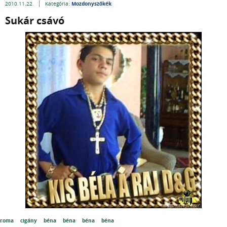
Mozdonyszőkék
2010.11.22.
Kategória:
Sukár csávó
roma
cigány
béna
béna
béna
béna