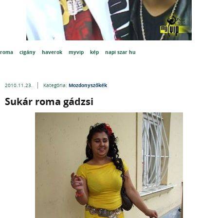
roma
cigány
haverok
myvip
kép
napi szar hu
Mozdonyszőkék
2010.11.23.
Kategória:
Sukár roma gádzsi