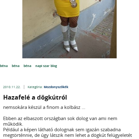
béna
béna
béna
napi szar blog
Mozdonyszőkék
2010.11.22.
Kategória:
Hazafelé a dögkútról
nemsokára készül a finom a kolbász ...
Ebben az elbaszott országban sok dolog van ami nem
működik.
Például a képen látható dolognak sem igazán szabadna
megtörténnie, de úgy látszik nem lehet a dögkút felügyeletét