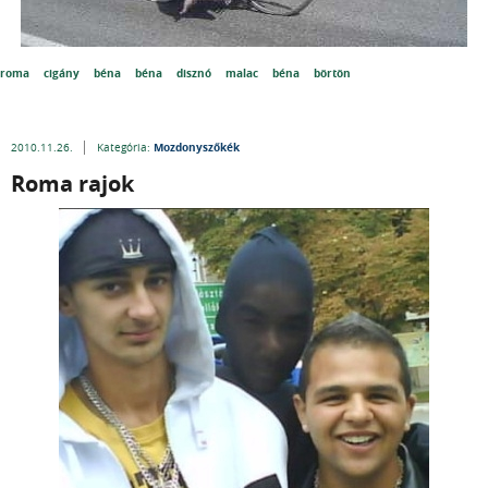
roma
cigány
béna
béna
disznó
malac
béna
börtön
Mozdonyszőkék
2010.11.26.
Kategória:
Roma rajok