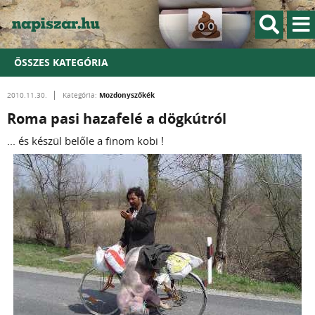
ÖSSZES KATEGÓRIA
Mozdonyszőkék
2010.11.30.
Kategória:
Roma pasi hazafelé a dögkútról
... és készül belőle a finom kobi !