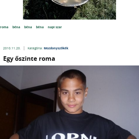
roma
béna
béna
béna
napi szar
Mozdonyszőkék
2010.11.20.
Kategória:
Egy őszinte roma